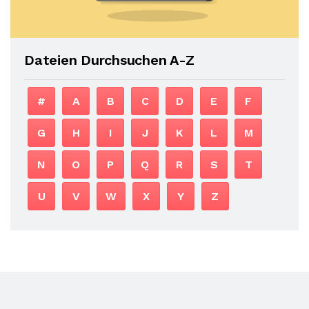
Dateien Durchsuchen A-Z
#
A
B
C
D
E
F
G
H
I
J
K
L
M
N
O
P
Q
R
S
T
U
V
W
X
Y
Z