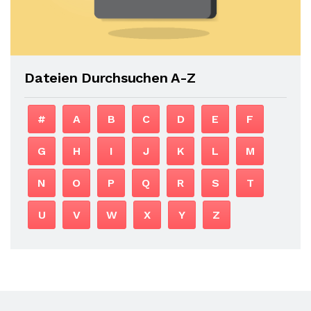
Dateien Durchsuchen A-Z
#
A
B
C
D
E
F
G
H
I
J
K
L
M
N
O
P
Q
R
S
T
U
V
W
X
Y
Z