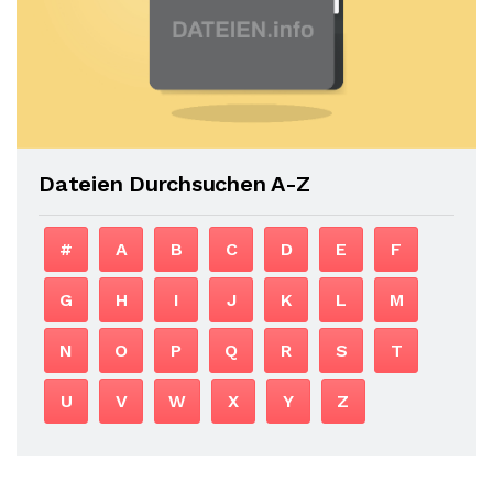
Dateien Durchsuchen A-Z
#
A
B
C
D
E
F
G
H
I
J
K
L
M
N
O
P
Q
R
S
T
U
V
W
X
Y
Z