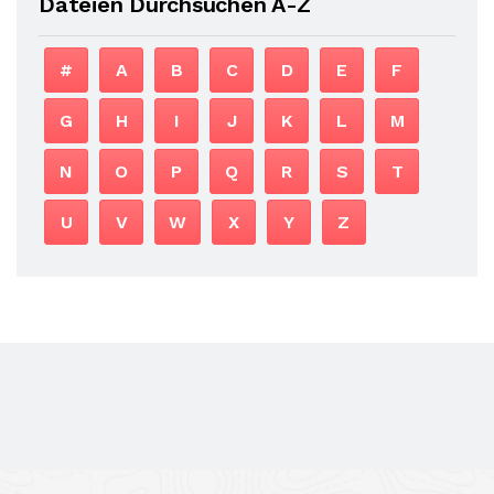
Dateien Durchsuchen A-Z
#
A
B
C
D
E
F
G
H
I
J
K
L
M
N
O
P
Q
R
S
T
U
V
W
X
Y
Z