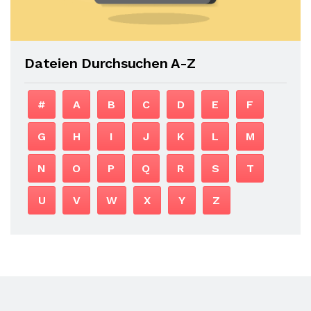
Dateien Durchsuchen A-Z
#
A
B
C
D
E
F
G
H
I
J
K
L
M
N
O
P
Q
R
S
T
U
V
W
X
Y
Z