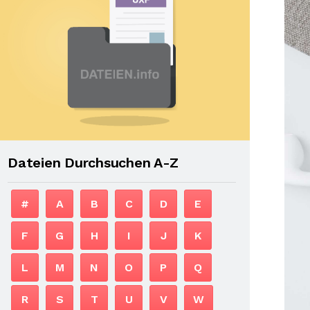
Dateien Durchsuchen A-Z
#
A
B
C
D
E
F
G
H
I
J
K
L
M
N
O
P
Q
R
S
T
U
V
W