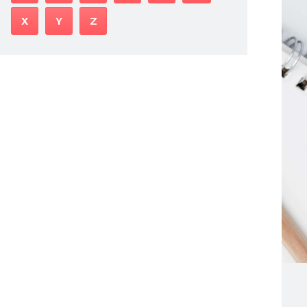
X
Y
Z