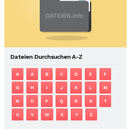
Dateien Durchsuchen A-Z
#
A
B
C
D
E
F
G
H
I
J
K
L
M
N
O
P
Q
R
S
T
U
V
W
X
Y
Z