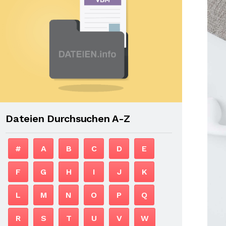
Dateien Durchsuchen A-Z
#
A
B
C
D
E
F
G
H
I
J
K
L
M
N
O
P
Q
R
S
T
U
V
W