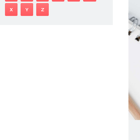
X
Y
Z