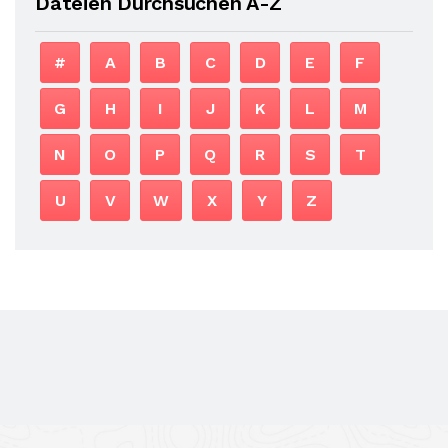
Dateien Durchsuchen A-Z
#
A
B
C
D
E
F
G
H
I
J
K
L
M
N
O
P
Q
R
S
T
U
V
W
X
Y
Z