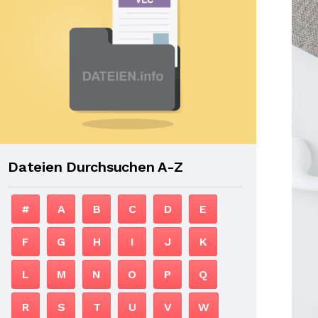
Dateien Durchsuchen A-Z
#
A
B
C
D
E
F
G
H
I
J
K
L
M
N
O
P
Q
R
S
T
U
V
W