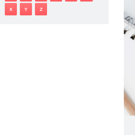
X
Y
Z