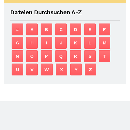
Dateien Durchsuchen A-Z
#
A
B
C
D
E
F
G
H
I
J
K
L
M
N
O
P
Q
R
S
T
U
V
W
X
Y
Z