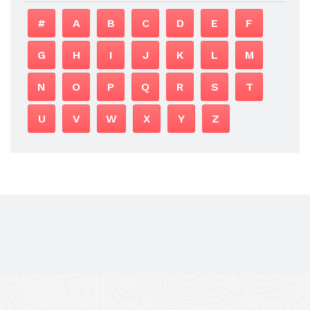
#
A
B
C
D
E
F
G
H
I
J
K
L
M
N
O
P
Q
R
S
T
U
V
W
X
Y
Z