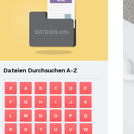
Dateien Durchsuchen A-Z
#
A
B
C
D
E
F
G
H
I
J
K
L
M
N
O
P
Q
R
S
T
U
V
W