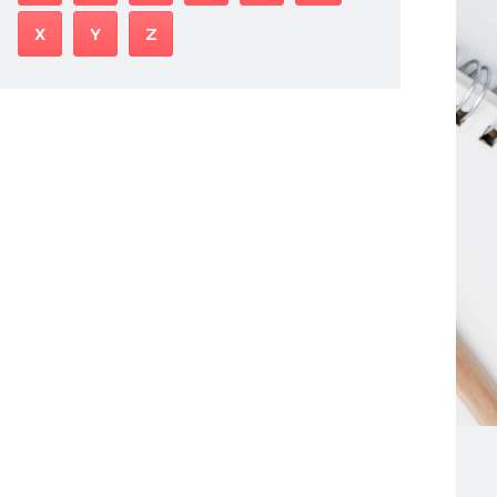
X
Y
Z