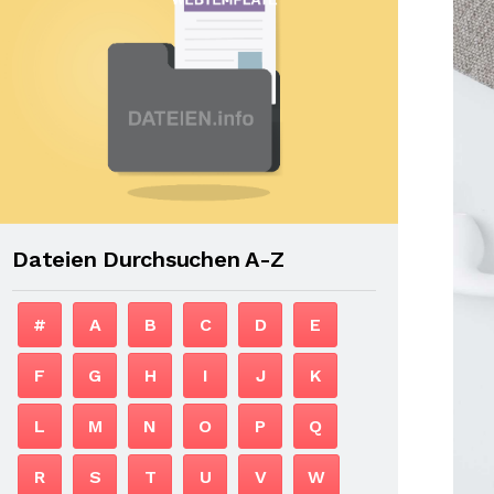
Dateien Durchsuchen A-Z
#
A
B
C
D
E
F
G
H
I
J
K
L
M
N
O
P
Q
R
S
T
U
V
W