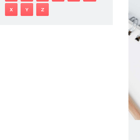
X
Y
Z