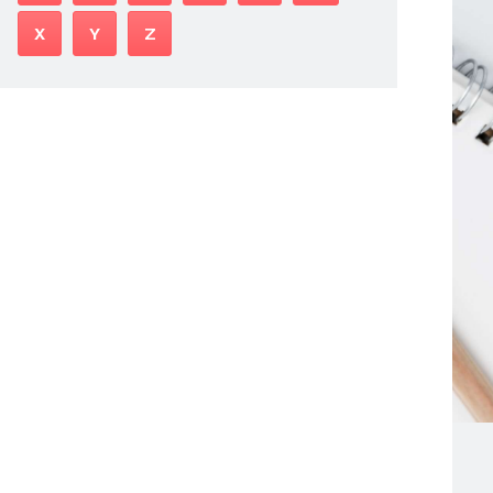
X
Y
Z