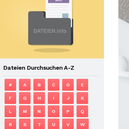
Dateien Durchsuchen A-Z
#
A
B
C
D
E
F
G
H
I
J
K
L
M
N
O
P
Q
R
S
T
U
V
W