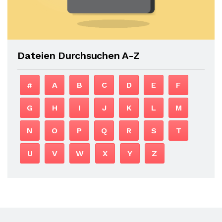
Dateien Durchsuchen A-Z
#
A
B
C
D
E
F
G
H
I
J
K
L
M
N
O
P
Q
R
S
T
U
V
W
X
Y
Z