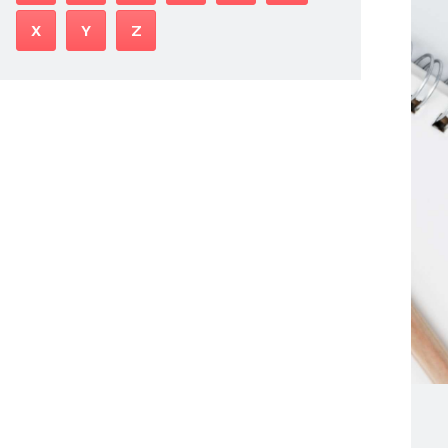
X
Y
Z