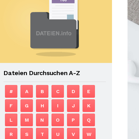
Dateien Durchsuchen A-Z
#
A
B
C
D
E
F
G
H
I
J
K
L
M
N
O
P
Q
R
S
T
U
V
W