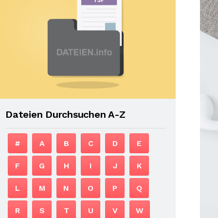
Dateien Durchsuchen A-Z
#
A
B
C
D
E
F
G
H
I
J
K
L
M
N
O
P
Q
R
S
T
U
V
W