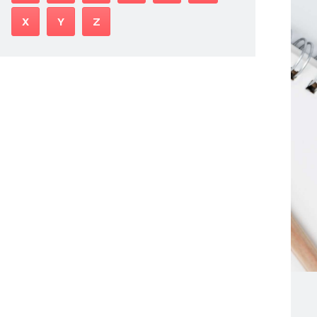
X
Y
Z