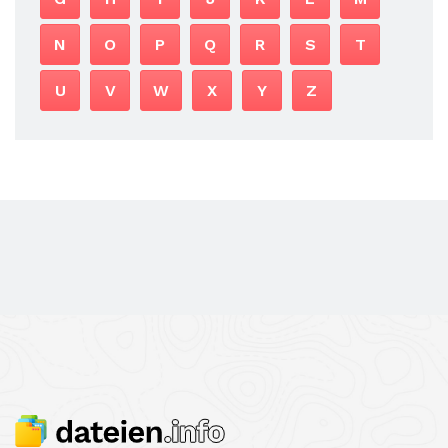
N
O
P
Q
R
S
T
U
V
W
X
Y
Z