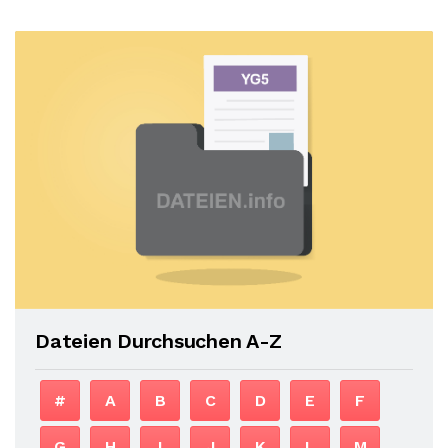
Dateien Durchsuchen A-Z
#
A
B
C
D
E
F
G
H
I
J
K
L
M