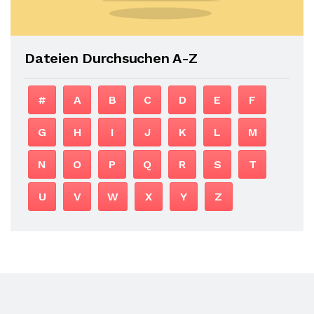
Dateien Durchsuchen A-Z
#
A
B
C
D
E
F
G
H
I
J
K
L
M
N
O
P
Q
R
S
T
U
V
W
X
Y
Z