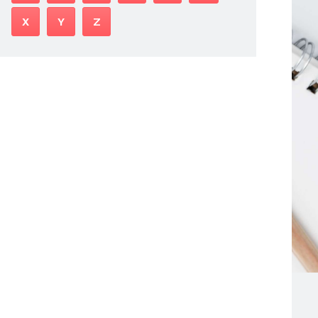
X
Y
Z