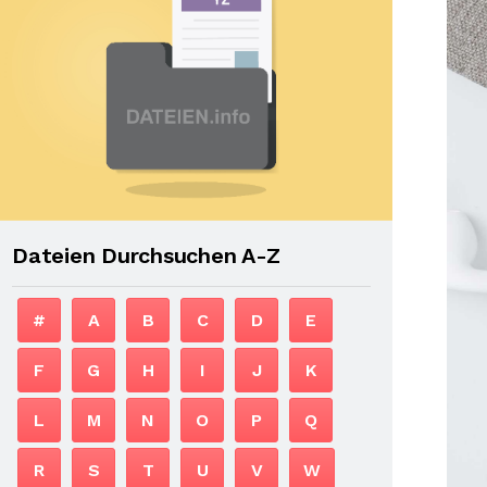
Dateien Durchsuchen A-Z
#
A
B
C
D
E
F
G
H
I
J
K
L
M
N
O
P
Q
R
S
T
U
V
W