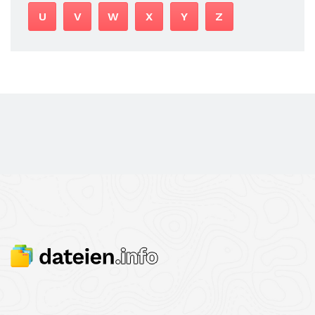
U
V
W
X
Y
Z