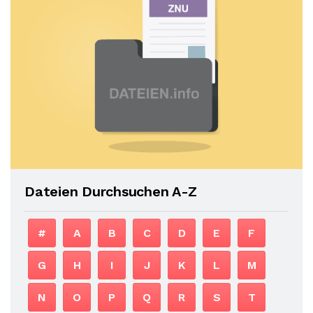
Dateien Durchsuchen A-Z
#
A
B
C
D
E
F
G
H
I
J
K
L
M
N
O
P
Q
R
S
T