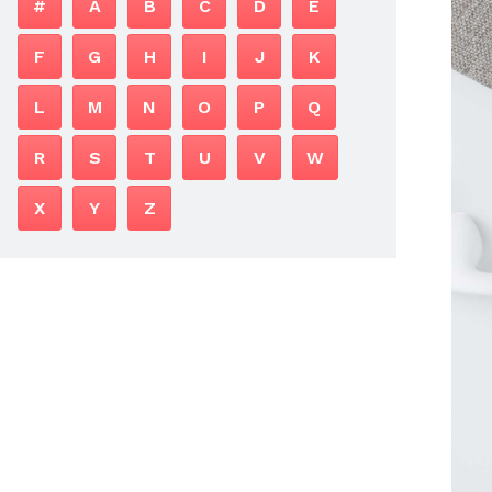
#
A
B
C
D
E
F
G
H
I
J
K
L
M
N
O
P
Q
R
S
T
U
V
W
X
Y
Z