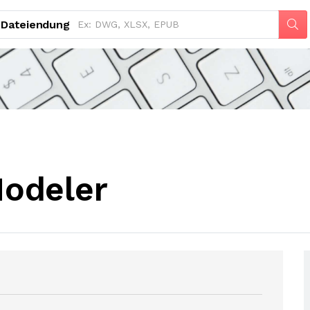
Dateiendung
odeler