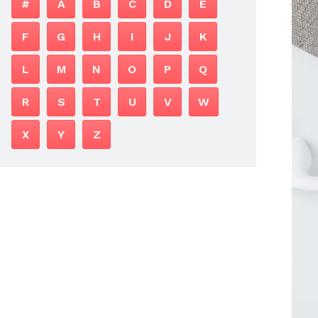
#
A
B
C
D
E
F
G
H
I
J
K
L
M
N
O
P
Q
R
S
T
U
V
W
X
Y
Z