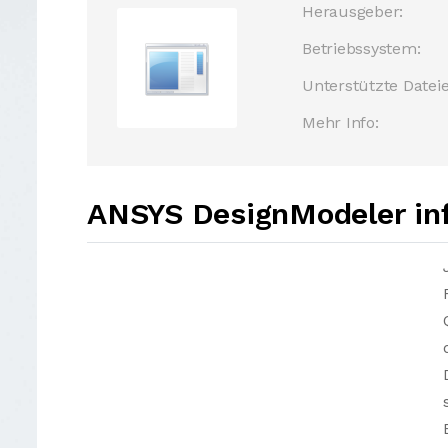
Herausgeber:
Betriebssystem:
Unterstützte Dateie
Mehr Info:
ANSYS DesignModeler in