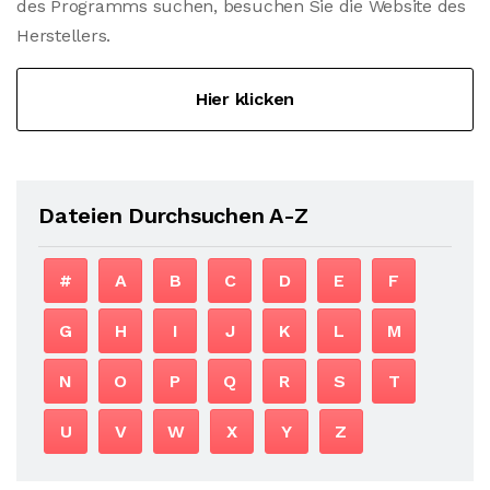
des Programms suchen, besuchen Sie die Website des
Herstellers.
Hier klicken
Dateien Durchsuchen A-Z
#
A
B
C
D
E
F
G
H
I
J
K
L
M
N
O
P
Q
R
S
T
U
V
W
X
Y
Z