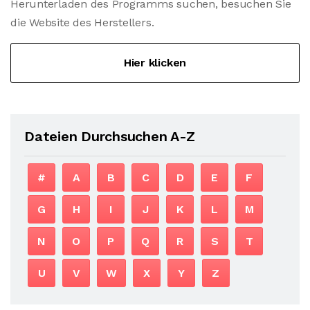
Herunterladen des Programms suchen, besuchen Sie
die Website des Herstellers.
Hier klicken
Dateien Durchsuchen A-Z
#
A
B
C
D
E
F
G
H
I
J
K
L
M
N
O
P
Q
R
S
T
U
V
W
X
Y
Z