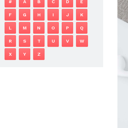
#
A
B
C
D
E
F
G
H
I
J
K
L
M
N
O
P
Q
R
S
T
U
V
W
X
Y
Z