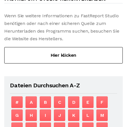
Wenn Sie weitere Informationen zu FastReport Studio
benötigen oder nach einer sicheren Quelle zum
Herunterladen des Programms suchen, besuchen Sie
die Website des Herstellers.
Hier klicken
Dateien Durchsuchen A-Z
#
A
B
C
D
E
F
G
H
I
J
K
L
M