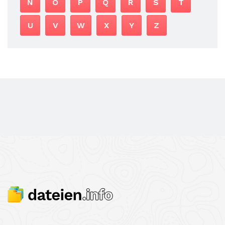
N
O
P
Q
R
S
T
U
V
W
X
Y
Z