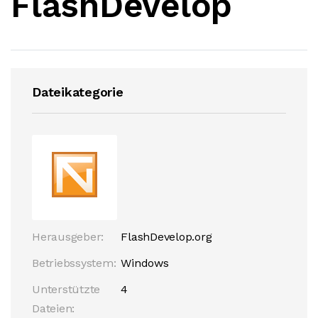
FlashDevelop
Dateikategorie
Herausgeber:
FlashDevelop.org
Betriebssystem:
Windows
Unterstützte
4
Dateien: