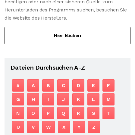
benötigen oder nach einer sicheren Quelle zum
Herunterladen des Programms suchen, besuchen Sie
die Website des Herstellers.
Hier klicken
Dateien Durchsuchen A-Z
#
A
B
C
D
E
F
G
H
I
J
K
L
M
N
O
P
Q
R
S
T
U
V
W
X
Y
Z