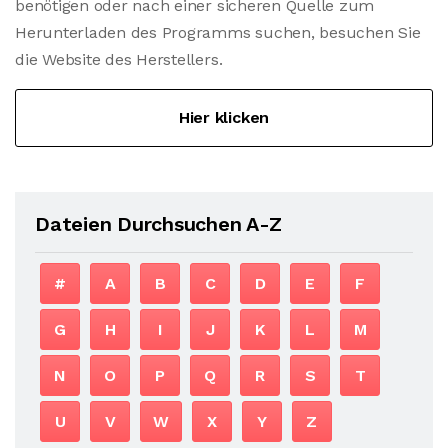
benötigen oder nach einer sicheren Quelle zum
Herunterladen des Programms suchen, besuchen Sie
die Website des Herstellers.
Hier klicken
Dateien Durchsuchen A-Z
#
A
B
C
D
E
F
G
H
I
J
K
L
M
N
O
P
Q
R
S
T
U
V
W
X
Y
Z