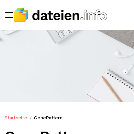
Startseite
GenePattern