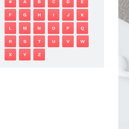
#
A
B
C
D
E
F
G
H
I
J
K
L
M
N
O
P
Q
R
S
T
U
V
W
X
Y
Z