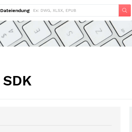
Dateiendung
d SDK