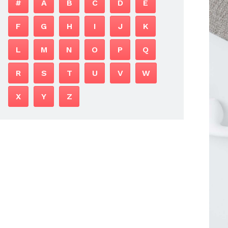
#
A
B
C
D
E
F
G
H
I
J
K
L
M
N
O
P
Q
R
S
T
U
V
W
X
Y
Z