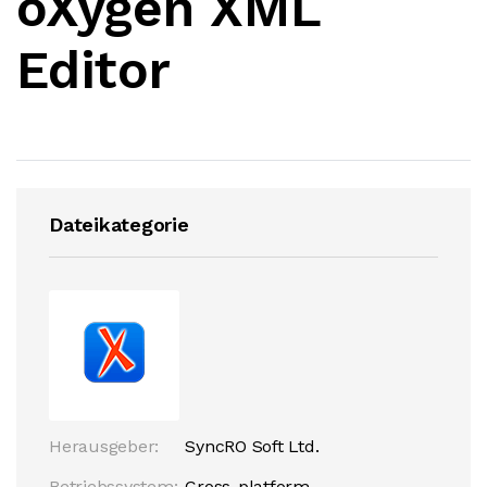
oXygen XML
Editor
Dateikategorie
Herausgeber:
SyncRO Soft Ltd.
Betriebssystem:
Cross-platform