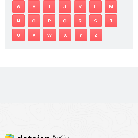
G
H
I
J
K
L
M
N
O
P
Q
R
S
T
U
V
W
X
Y
Z