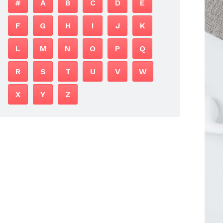
#
A
B
C
D
E
F
G
H
I
J
K
L
M
N
O
P
Q
R
S
T
U
V
W
X
Y
Z