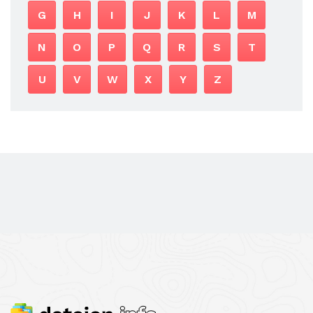
G
H
I
J
K
L
M
N
O
P
Q
R
S
T
U
V
W
X
Y
Z