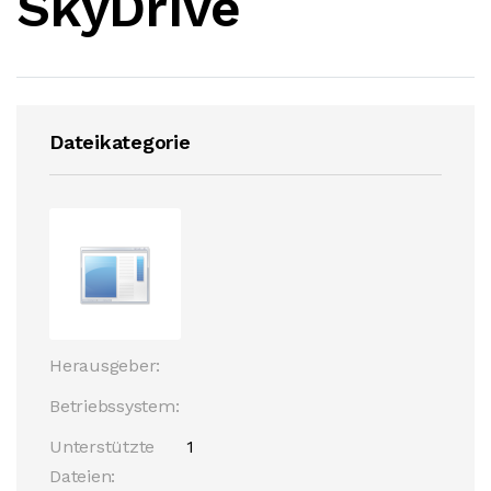
SkyDrive
Dateikategorie
Herausgeber:
Betriebssystem:
Unterstützte
1
Dateien: