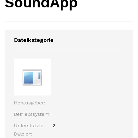
SoundApp
Dateikategorie
Herausgeber:
Betriebssystem:
Unterstützte
2
Dateien: