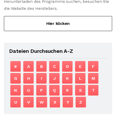
Herunterladen des Programms suchen, besuchen Sie
die Website des Herstellers.
Hier klicken
Dateien Durchsuchen A-Z
#
A
B
C
D
E
F
G
H
I
J
K
L
M
N
O
P
Q
R
S
T
U
V
W
X
Y
Z