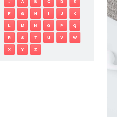
#
A
B
C
D
E
F
G
H
I
J
K
L
M
N
O
P
Q
R
S
T
U
V
W
X
Y
Z