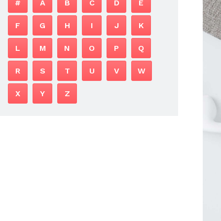
#
A
B
C
D
E
F
G
H
I
J
K
L
M
N
O
P
Q
R
S
T
U
V
W
X
Y
Z