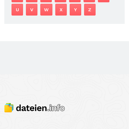
U
V
W
X
Y
Z