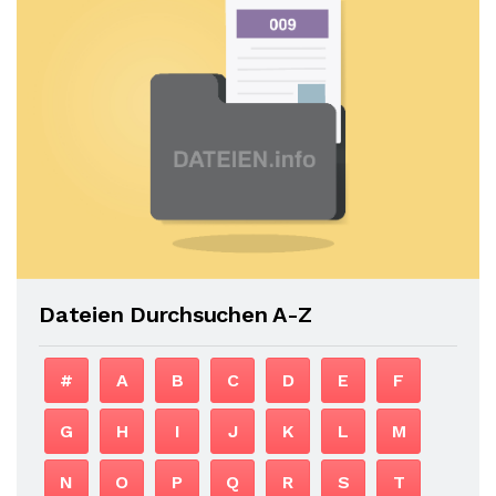
Dateien Durchsuchen A-Z
#
A
B
C
D
E
F
G
H
I
J
K
L
M
N
O
P
Q
R
S
T