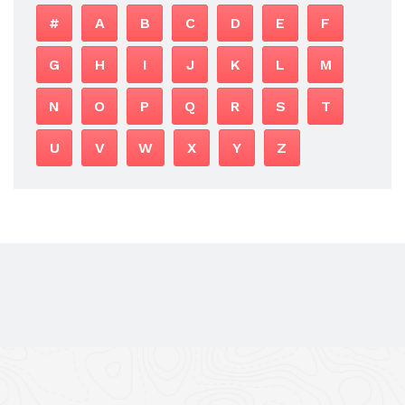
#
A
B
C
D
E
F
G
H
I
J
K
L
M
N
O
P
Q
R
S
T
U
V
W
X
Y
Z