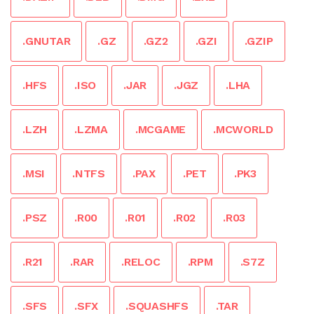
.GNUTAR
.GZ
.GZ2
.GZI
.GZIP
.HFS
.ISO
.JAR
.JGZ
.LHA
.LZH
.LZMA
.MCGAME
.MCWORLD
.MSI
.NTFS
.PAX
.PET
.PK3
.PSZ
.R00
.R01
.R02
.R03
.R21
.RAR
.RELOC
.RPM
.S7Z
.SFS
.SFX
.SQUASHFS
.TAR