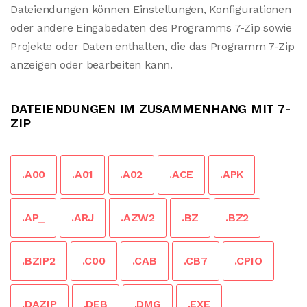
Dateiendungen können Einstellungen, Konfigurationen
oder andere Eingabedaten des Programms 7-Zip sowie
Projekte oder Daten enthalten, die das Programm 7-Zip
anzeigen oder bearbeiten kann.
DATEIENDUNGEN IM ZUSAMMENHANG MIT 7-
ZIP
.A00
.A01
.A02
.ACE
.APK
.AP_
.ARJ
.AZW2
.BZ
.BZ2
.BZIP2
.C00
.CAB
.CB7
.CPIO
.DAZIP
.DEB
.DMG
.EXE