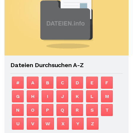
Dateien Durchsuchen A-Z
#
A
B
C
D
E
F
G
H
I
J
K
L
M
N
O
P
Q
R
S
T
U
V
W
X
Y
Z