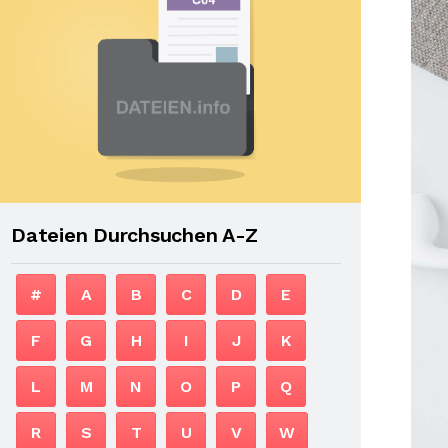
Dateien Durchsuchen A-Z
#
A
B
C
D
E
F
G
H
I
J
K
L
M
N
O
P
Q
R
S
T
U
V
W