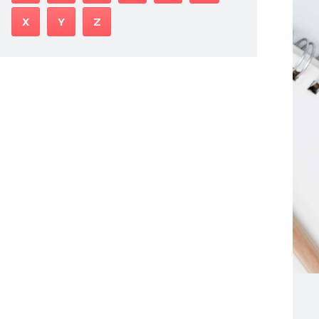
X
Y
Z