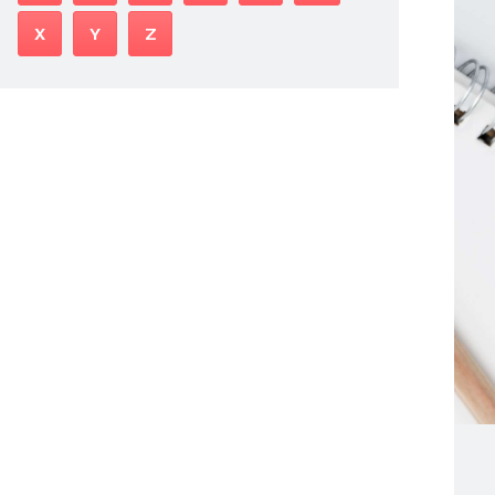
X
Y
Z