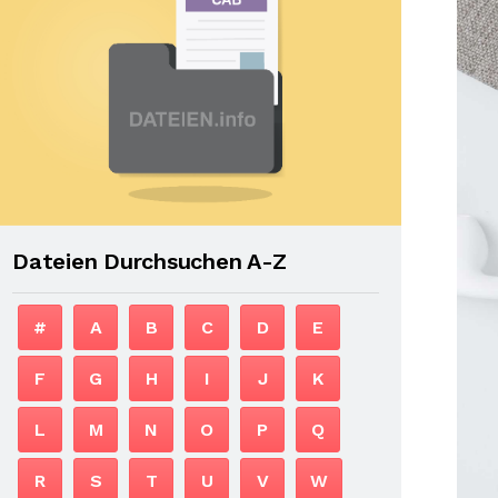
Dateien Durchsuchen A-Z
#
A
B
C
D
E
F
G
H
I
J
K
L
M
N
O
P
Q
R
S
T
U
V
W