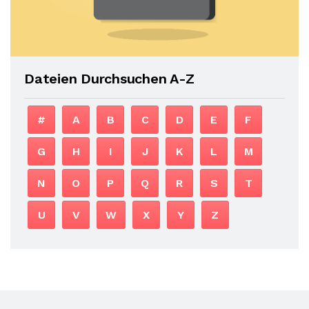
Dateien Durchsuchen A-Z
#
A
B
C
D
E
F
G
H
I
J
K
L
M
N
O
P
Q
R
S
T
U
V
W
X
Y
Z