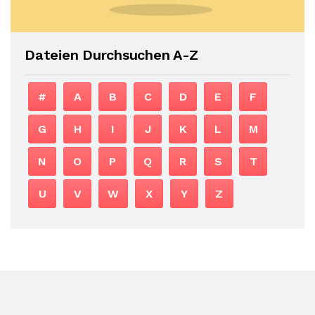
Dateien Durchsuchen A-Z
#
A
B
C
D
E
F
G
H
I
J
K
L
M
N
O
P
Q
R
S
T
U
V
W
X
Y
Z