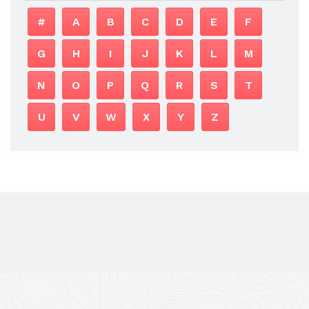
#
A
B
C
D
E
F
G
H
I
J
K
L
M
N
O
P
Q
R
S
T
U
V
W
X
Y
Z