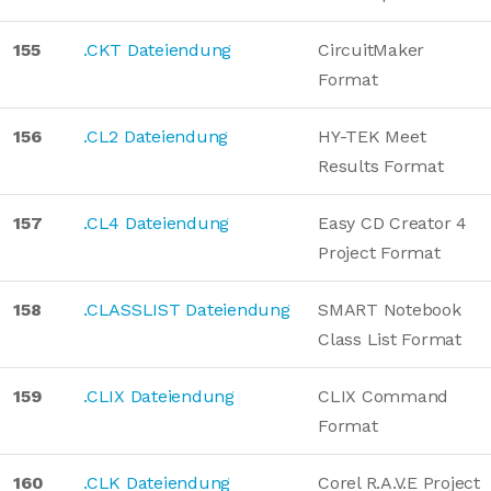
155
.CKT Dateiendung
CircuitMaker
Format
156
.CL2 Dateiendung
HY-TEK Meet
Results Format
157
.CL4 Dateiendung
Easy CD Creator 4
Project Format
158
.CLASSLIST Dateiendung
SMART Notebook
Class List Format
159
.CLIX Dateiendung
CLIX Command
Format
160
.CLK Dateiendung
Corel R.A.V.E Project