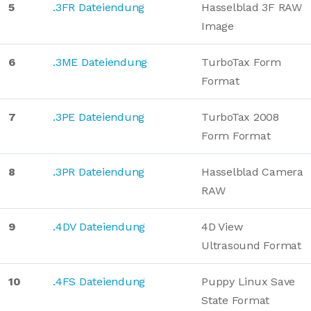
5
.3FR Dateiendung
Hasselblad 3F RAW
Image
6
.3ME Dateiendung
TurboTax Form
Format
7
.3PE Dateiendung
TurboTax 2008
Form Format
8
.3PR Dateiendung
Hasselblad Camera
RAW
9
.4DV Dateiendung
4D View
Ultrasound Format
10
.4FS Dateiendung
Puppy Linux Save
State Format