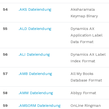
54
.AKS Dateiendung
Aksharamala
Keymap Binary
55
.ALD Dateiendung
Dynamics AX
Application Label
Data Format
56
.ALI Dateiendung
Dynamics AX Label
Index Format
57
.AMB Dateiendung
All My Books
Database Format
58
.AMM Dateiendung
Abbyy Format
59
.AMSORM Dateiendung
OnLine Ringman