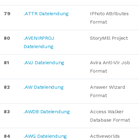
79
.ATTR Dateiendung
IPhoto Attributes
Format
80
.AVENIRPROJ
StoryMill Project
Dateiendung
81
.AVJ Dateiendung
Avira Anti-Vir Job
Format
82
.AW Dateiendung
Answer Wizard
Format
83
.AWDB Dateiendung
Access Walker
Database Format
84
.AWG Dateiendung
Activeworlds