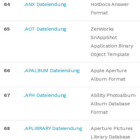
64
.ANX Dateiendung
HotDocs Answer
Format
65
.AOT Dateiendung
ZenWorks
SnAppShot
Application Binary
Object Template
66
.APALBUM Dateiendung
Apple Aperture
Album Format
67
.APH Dateiendung
Ability Photoalbum
Album Database
Format
68
.APLIBRARY Dateiendung
Aperture Pictures
Library Database