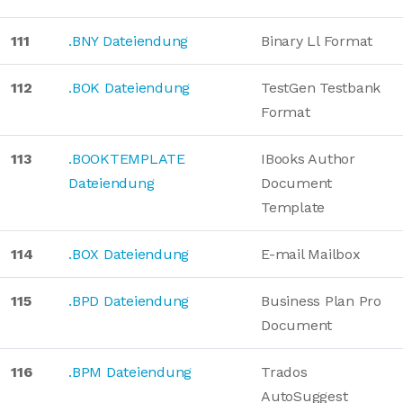
111
.BNY Dateiendung
Binary Ll Format
112
.BOK Dateiendung
TestGen Testbank
Format
113
.BOOKTEMPLATE
IBooks Author
Dateiendung
Document
Template
114
.BOX Dateiendung
E-mail Mailbox
115
.BPD Dateiendung
Business Plan Pro
Document
116
.BPM Dateiendung
Trados
AutoSuggest