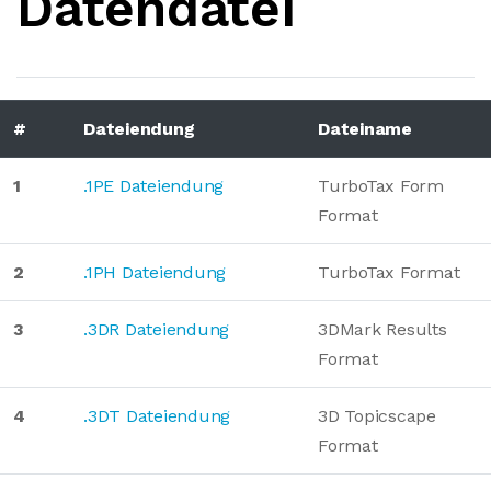
Datendatei
#
Dateiendung
Dateiname
1
.1PE Dateiendung
TurboTax Form
Format
2
.1PH Dateiendung
TurboTax Format
3
.3DR Dateiendung
3DMark Results
Format
4
.3DT Dateiendung
3D Topicscape
Format