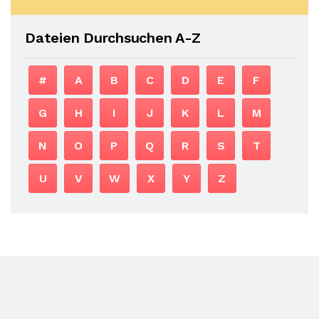
Dateien Durchsuchen A-Z
#
A
B
C
D
E
F
G
H
I
J
K
L
M
N
O
P
Q
R
S
T
U
V
W
X
Y
Z