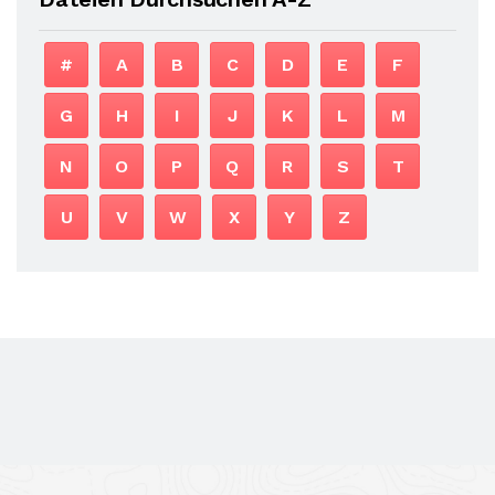
#
A
B
C
D
E
F
G
H
I
J
K
L
M
N
O
P
Q
R
S
T
U
V
W
X
Y
Z